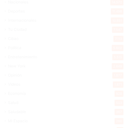
Nacionales
14.572
Deportes
11.498
Internacionales
10.851
Tu Ciudad
7.547
Cibao
7.113
Política
5.602
Entretenimiento
5.515
New York
2.649
Opinión
1.877
Videos
1.871
Economía
928
Salud
503
Saludable
367
Mi Espacio
280