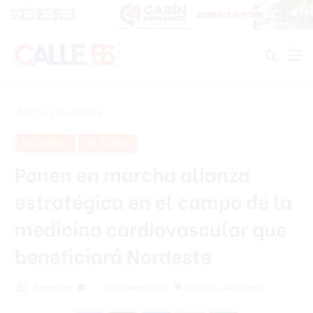
Buscar
M
Inicio
/
Destacada
Destacada
Tu Ciudad
Ponen en marcha alianza
estratégica en el campo de la
medicina cardiovascular que
beneficiará Nordeste
Redacción
S
29 febrero 2020
2 minutos de lectura
e
Facebook
X
Messenger
WhatsApp
Telegram