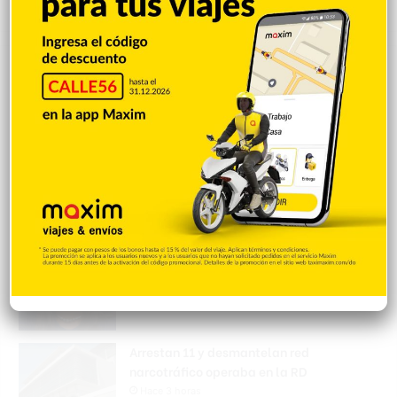
Popular
Reciente
Comentarios
Nueva Jersey investiga a centro de ICE por
violación de derechos civiles de
inmigrantes
Hace 3 horas
Amara La Negra aconseja a los padres no
permitir que sus hijos asistan a
pijamadas
Hace 3 horas
Arrestan 11 y desmantelan red
narcotráfico operaba en la RD
Hace 3 horas