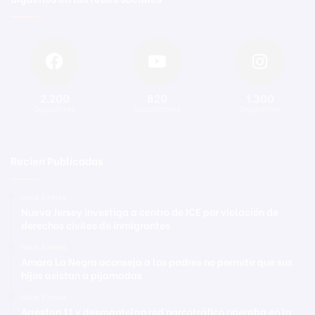
2.200
820
1.300
Seguidores
Suscriptores
Seguidores
Recien Publicadas
Hace 3 horas
Nueva Jersey investiga a centro de ICE por violación de
derechos civiles de inmigrantes
Hace 3 horas
Amara La Negra aconseja a los padres no permitir que sus
hijos asistan a pijamadas
Hace 3 horas
Arrestan 11 y desmantelan red narcotráfico operaba en la