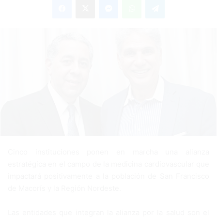
n
d
a
n
e
m
a
i
l
Cinco instituciones ponen en marcha una alianza
estratégica en el campo de la medicina cardiovascular que
impactará positivamente a la población de San Francisco
de Macorís y la Región Nordeste.
Las entidades que integran la alianza por la salud son el