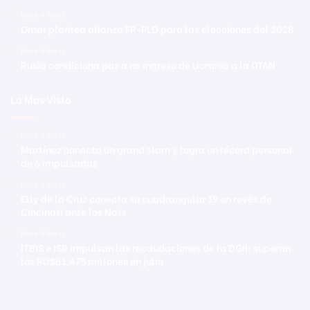
Hace 4 horas
Omar plantea alianza FP-PLD para las elecciones del 2028
Hace 4 horas
Rusia condiciona paz a no ingreso de Ucrania a la OTAN
Lo Mas Visto
Hace 4 horas
Martínez conecta un grand slam y logra un récord personal
de 6 impulsadas
Hace 4 horas
Elly de la Cruz conecta su cuadrangular 19 en revés de
Cincinati ante los Nats
Hace 4 horas
ITBIS e ISR impulsan las recaudaciones de la DGII; superan
los RD$81,475 millones en julio