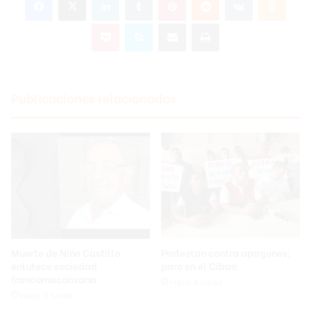
Pocket
Skype
Compartir por correo electrónico
Imprimir
Publicaciones relacionadas
Muerte de Niño Castillo
Protestan contra apagones;
enlutece sociedad
paro en el Cibao
francomacorisana
Hace 4 horas
Hace 3 horas