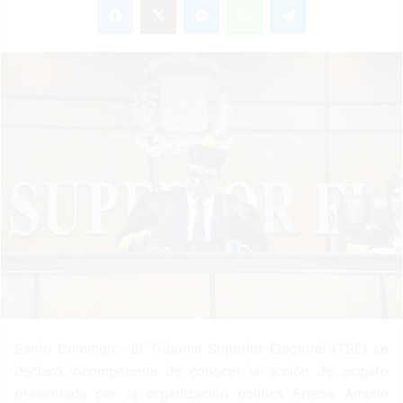
n
d
a
n
e
m
a
i
l
Santo Domingo.- El Tribunal Superior Electoral (TSE) se
declaró incompetente de conocer la acción de amparo
presentada por la organización política Frente Amplio