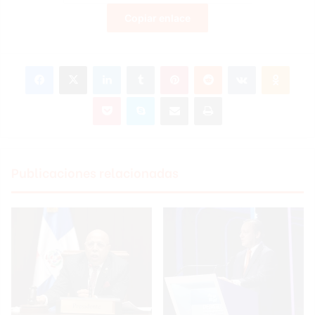
Copiar enlace
Facebook
X
LinkedIn
Tumblr
Pinterest
Reddit
VKontakte
Odnoklassniki
Pocket
Skype
Compartir por correo electrónico
Imprimir
Publicaciones relacionadas