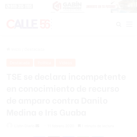
Buscar
M
Inicio
/
Destacada
Destacada
Política
Videos
TSE se declara incompetente
en conocimiento de recurso
de amparo contra Danilo
Medina e Iris Guaba
Listin Diario
S
11 febrero 2020
1 minuto de lectura
e
Facebook
X
Messenger
WhatsApp
Telegram