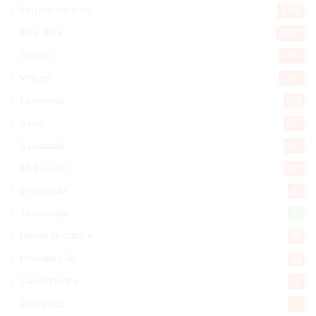
Entretenimiento
5.516
New York
2.650
Opinión
1.877
Videos
1.871
Economía
928
Salud
503
Saludable
367
Mi Espacio
280
Encuestas
97
Tecnologia
65
Desde la matica
60
Policiales 56
55
Curiosidades
15
Gente056
4