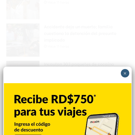
Hace 11 horas
Accidente deja un muerto; familia
cuestiona la detención del presunto
implicado
Hace 11 horas
Incautan 303 paquetes de cocaína
ocultas en el piso de contenedor en Puerto
×
Caucedo
Hace 11 horas
Condenan dominicano a 14 años de
prisión por narcotráfico en Nueva York
Hace 12 horas