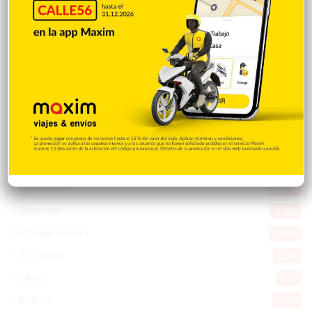
Galilea Montijo sobre críticas a su rostro:
«Me están tratando como si tuviera una
parálisis»
Hace 12 horas
Explorar categorias
Destacada
16.366
Nacionales
14.575
Deportes
11.499
Internacionales
10.855
Tu Ciudad
7.547
Cibao
7.113
Política
5.603