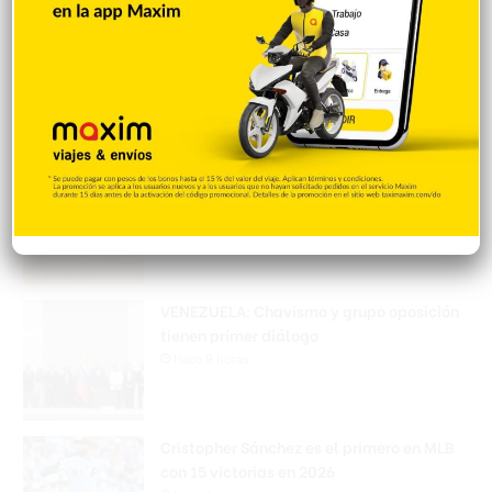
Incautan 41 paquetes de marihuana
enviados desde EE. UU. con destino a SFM
Hace 9 horas
Amplían puentes de la Circunvalación
Machacho González tras incorporar dos
carriles al diseño
Hace 9 horas
VENEZUELA: Chavismo y grupo oposición
tienen primer diálogo
Hace 9 horas
Cristopher Sánchez es el primero en MLB
con 15 victorias en 2026