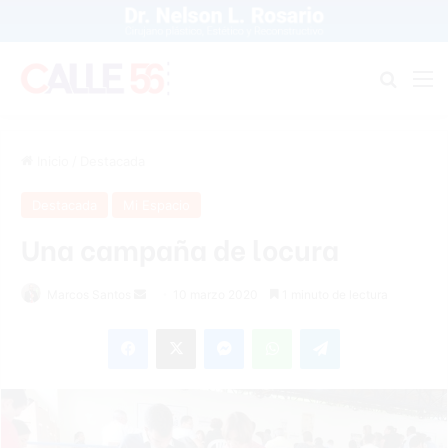
Buscar
M
Inicio
/
Destacada
Destacada
Mi Espacio
Una campaña de locura
Marcos Santos
S
10 marzo 2020
1 minuto de lectura
e
Facebook
X
Messenger
WhatsApp
Telegram
n
d
a
n
e