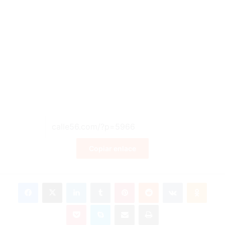
Copiar enlace
Facebook
X
LinkedIn
Tumblr
Pinterest
Reddit
VKontakte
Odnoklassniki
Pocket
Skype
Compartir por correo electrónico
Imprimir