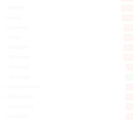
Opinión
1.877
Videos
1.871
Economía
926
Salud
503
Saludable
367
Mi Espacio
280
Encuestas
97
Tecnologia
65
Desde la matica
60
Policiales 56
55
Curiosidades
15
Gente056
4