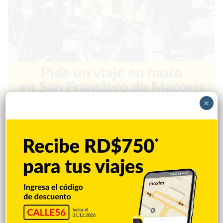
×
Popular
Reciente
Comentarios
Policía Nacional ejecuta allanamientos;
ocupa escopeta, municiones y
motocicleta con chasis alterado
Hace 9 horas