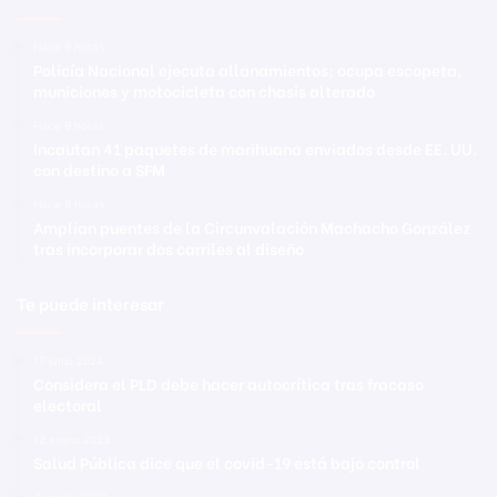
Hace 9 horas
Policía Nacional ejecuta allanamientos; ocupa escopeta,
municiones y motocicleta con chasis alterado
Hace 9 horas
Incautan 41 paquetes de marihuana enviados desde EE. UU.
con destino a SFM
Hace 9 horas
Amplían puentes de la Circunvalación Machacho González
tras incorporar dos carriles al diseño
Te puede interesar
17 junio 2024
Considera el PLD debe hacer autocrítica tras fracaso
electoral
12 enero 2023
Salud Pública dice que el covid-19 está bajo control
4 marzo 2020