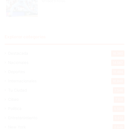
Hace 9 horas
Explorar categorias
Destacada
16.360
Nacionales
14.567
Deportes
11.494
Internacionales
10.846
Tu Ciudad
7.546
Cibao
7.109
Política
5.599
Entretenimiento
5.513
New York
2.649