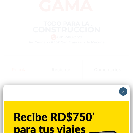
Popular
Reciente
Comentarios
Una sugerencia para los pimentelenses
×
Hace 27 minutos
Sandy Alcántara lanza 7.0 entradas en
blanco y triunfa