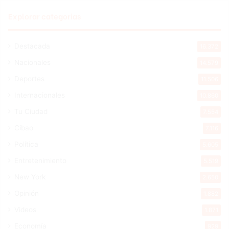
Explorar categorias
Destacada
16.372
Nacionales
14.579
Deportes
11.506
Internacionales
10.860
Tu Ciudad
7.554
Cibao
7.116
Política
5.605
Entretenimiento
5.519
New York
2.650
Opinión
1.882
Videos
1.871
Economía
929