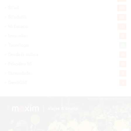
Salud
505
Saludable
367
Mi Espacio
281
Encuestas
97
Tecnologia
65
Desde la matica
60
Policiales 56
55
Curiosidades
15
Gente056
4