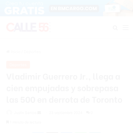
Buscar
M
Inicio
/
Deportes
Deportes
Vladimir Guerrero Jr., llega a
cien empujadas y sobrepasa
las 500 en derrota de Toronto
Send
Justin Santos
23 septiembre 2024
0
an
1 minuto de lectura
email
Facebook
X
Messenger
WhatsApp
Telegram