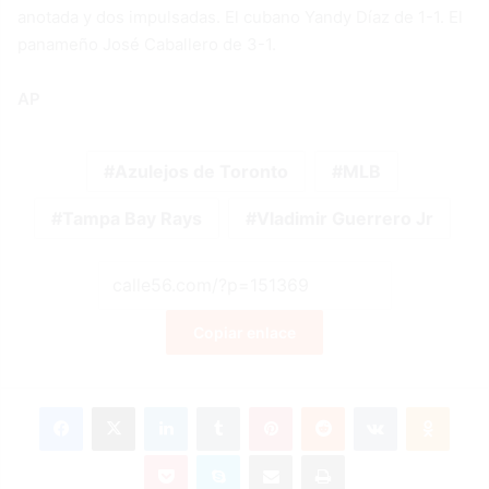
anotada y dos impulsadas. El cubano Yandy Díaz de 1-1. El
panameño José Caballero de 3-1.
AP
Azulejos de Toronto
MLB
Tampa Bay Rays
Vladimir Guerrero Jr
Copiar enlace
Facebook
X
LinkedIn
Tumblr
Pinterest
Reddit
VKontakte
Odnok
Pocket
Skype
Compartir por correo electrónico
Imprimir