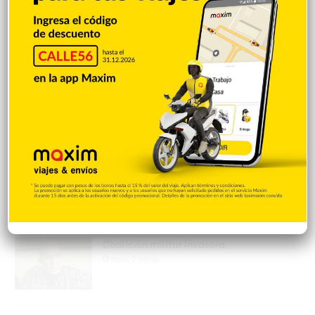
Hace 2 horas
Policía Nacional apresa mujer acusada
de realizar disparos y amenazar a su
expareja en SFM
Hace 2 horas
Policía Nacional apresa hombre
declarado en rebeldía por presunta
violencia intrafamiliar
Hace 2 horas
Coalición militar invasora
Hace 2 horas