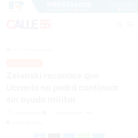
Buscar
M
Inicio
/
Internacionales
Internacionales
Zelenski reconoce que
Ucrania no podrá continuar
sin ayuda militar
Send
Angelica Seurin
24 febrero 2024
0
an
1 minuto de lectura
email
Facebook
X
Messenger
WhatsApp
Telegram