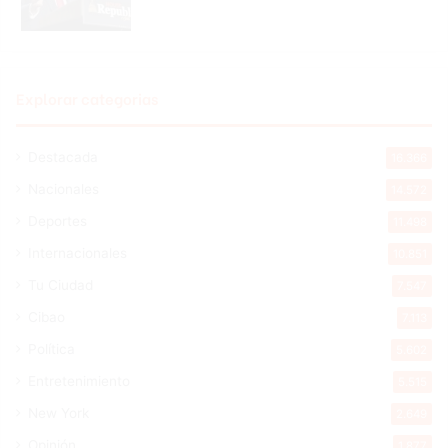
Explorar categorias
Destacada
16.366
Nacionales
14.572
Deportes
11.498
Internacionales
10.851
Tu Ciudad
7.547
Cibao
7.113
Política
5.602
Entretenimiento
5.515
New York
2.649
Opinión
1.877