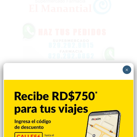
×
Popular
Reciente
Comentarios
Nueva Jersey investiga a centro de ICE por
violación de derechos civiles de
inmigrantes
Hace 1 hora