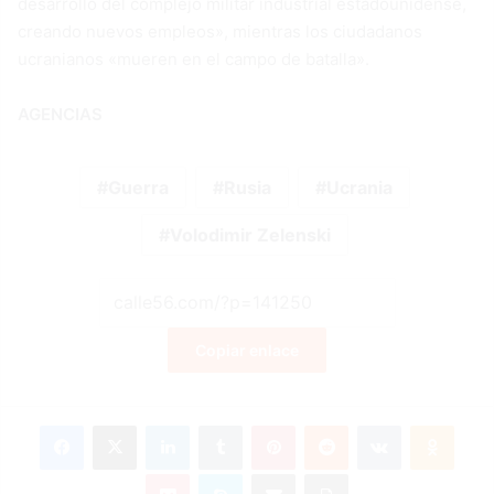
desarrollo del complejo militar industrial estadounidense,
creando nuevos empleos», mientras los ciudadanos
ucranianos «mueren en el campo de batalla».
AGENCIAS
Guerra
Rusia
Ucrania
Volodimir Zelenski
Copiar enlace
Facebook
X
LinkedIn
Tumblr
Pinterest
Reddit
VKontakte
Odnok
Pocket
Skype
Compartir por correo electrónico
Imprimir