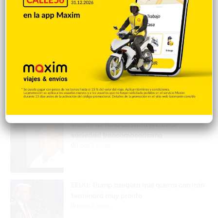
Amara La Negra aconseja a los padres no
permitir que sus hijos asistan a
pijamadas
Hace 2 horas
Arrestan 11 y desmantelan red
narcotráfico operaba en la RD
Hace 2 horas
Muerte de Niño Castillo enlutece
sociedad francomacorisana
Hace 2 horas
EEUU: Trump asegura que guerra con Irán
terminará muy pronto
Hace 2 horas