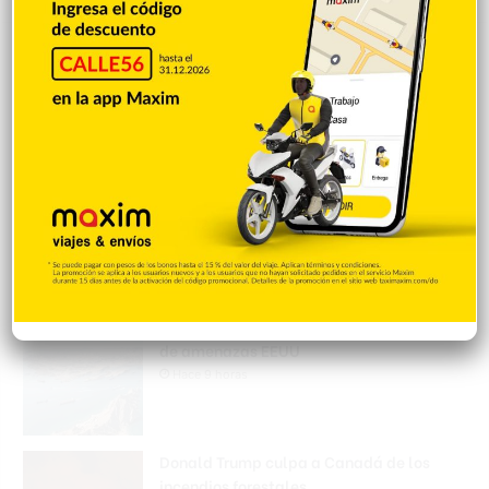
Mejía defiende consenso PRM para
escoger secretario general
Hace 9 horas
Padres denuncian alza precios de útiles
escolares en la RD
Hace 9 horas
Irán condiciona reapertura de Ormuz al fin
de amenazas EEUU
Hace 9 horas
Donald Trump culpa a Canadá de los
incendios forestales