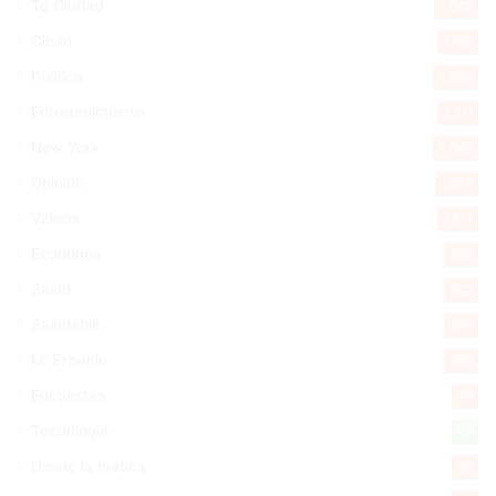
Tu Ciudad
7.542
Cibao
7.105
Política
5.596
Entretenimiento
5.511
New York
2.648
Opinión
1.877
Videos
1.871
Economía
925
Salud
502
Saludable
367
Mi Espacio
280
Encuestas
97
Tecnologia
65
Desde la matica
60