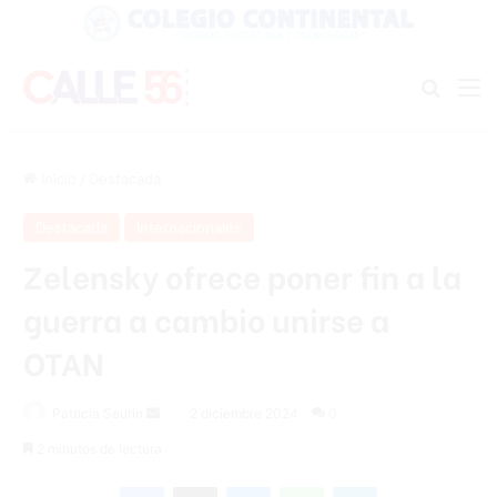
Buscar
M
Inicio
/
Destacada
Destacada
Internacionales
Zelensky ofrece poner fin a la
guerra a cambio unirse a
OTAN
Send
Patricia Seurin
2 diciembre 2024
0
an
2 minutos de lectura
email
Facebook
X
Messenger
WhatsApp
Telegram