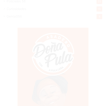
Policiales 56
55
Curiosidades
15
Gente056
4