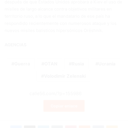
después de que Estados Unidos aprobara a Kiev el uso de
misiles de largo alcance contra objetivos militares en
territorio ruso, a lo que el mandatario de ese país ha
respondido recientemente con numerosos ataque y los
nuevos misiles balísticos hipersónicos Oréshnik.
AGENCIAS
Guerra
OTAN
Rusia
Ucrania
Volodimir Zelenski
Copiar enlace
Facebook
X
LinkedIn
Tumblr
Pinterest
Reddit
VKontakte
Odnok