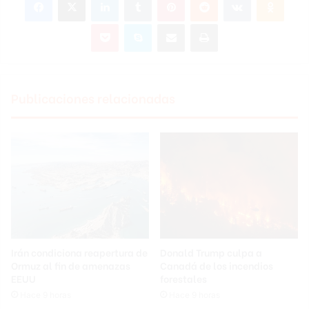
Pocket
Skype
Compartir por correo electrónico
Imprimir
Publicaciones relacionadas
Irán condiciona reapertura de
Donald Trump culpa a
Ormuz al fin de amenazas
Canadá de los incendios
EEUU
forestales
Hace 9 horas
Hace 9 horas