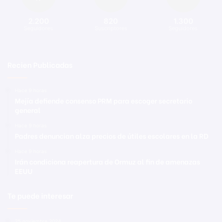
2.200
820
1.300
Seguidores
Suscriptores
Seguidores
Recien Publicadas
Hace 9 horas
Mejía defiende consenso PRM para escoger secretario
general
Hace 9 horas
Padres denuncian alza precios de útiles escolares en la RD
Hace 9 horas
Irán condiciona reapertura de Ormuz al fin de amenazas
EEUU
Te puede interesar
25 noviembre 2024