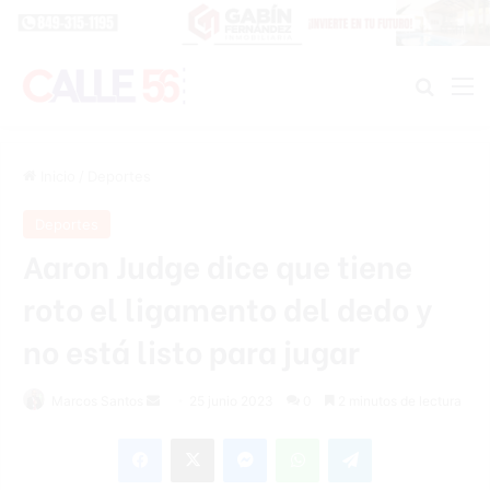
Buscar
M
Inicio
/
Deportes
Deportes
Aaron Judge dice que tiene
roto el ligamento del dedo y
no está listo para jugar
Send
Marcos Santos
25 junio 2023
0
2 minutos de lectura
an
Facebook
X
Messenger
WhatsApp
Telegram
email