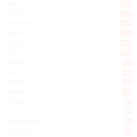
Cibao
7.109
Política
5.599
Entretenimiento
5.513
New York
2.649
Opinión
1.877
Videos
1.871
Economía
926
Salud
503
Saludable
367
Mi Espacio
280
Encuestas
97
Tecnologia
65
Desde la matica
60
Policiales 56
55