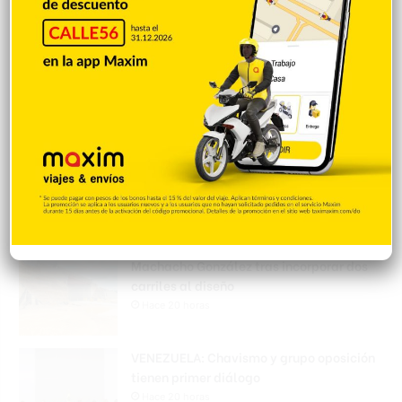
Policía Nacional ejecuta allanamientos;
ocupa escopeta, municiones y
motocicleta con chasis alterado
Hace 20 horas
Incautan 41 paquetes de marihuana
enviados desde EE. UU. con destino a SFM
Hace 20 horas
Amplían puentes de la Circunvalación
Machacho González tras incorporar dos
carriles al diseño
Hace 20 horas
VENEZUELA: Chavismo y grupo oposición
tienen primer diálogo
Hace 20 horas