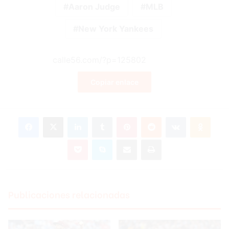
Aaron Judge
MLB
New York Yankees
Copiar enlace
Facebook
X
LinkedIn
Tumblr
Pinterest
Reddit
VKontakte
Odnok
Pocket
Skype
Compartir por correo electrónico
Imprimir
Publicaciones relacionadas