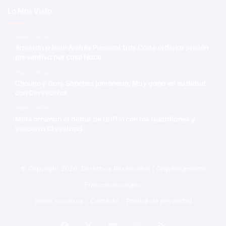
Lo Mas Visto
Hace 21 horas
Arrestan a Jean Andrés Pumarol tras Corte ordenar prisión
preventiva por caso Naco
Hace 21 horas
Chourio y Gary Sánchez jonronean, May gana en su debut
con Cerveceros
Hace 21 horas
Mets arruinan el debut de Griffin con los Guardianes y
vencen a Cleveland
© Copyright 2026, Derechos Reservados | Orgullosamente
Francomacorisano
Sobre nosotros
Contacto
Política de privacidad
Facebook
X
YouTube
Instagram
RSS