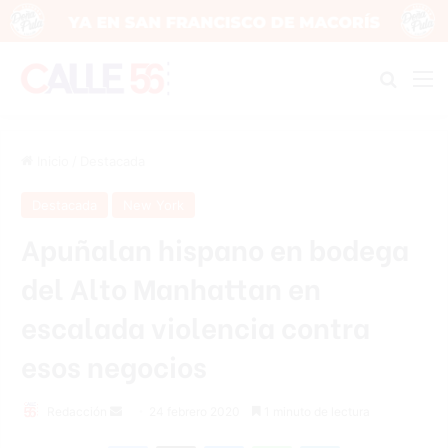
Buscar
M
Inicio
/
Destacada
Destacada
New York
Apuñalan hispano en bodega
del Alto Manhattan en
escalada violencia contra
esos negocios
Redacción
S
24 febrero 2020
1 minuto de lectura
e
Facebook
X
Messenger
WhatsApp
Telegram