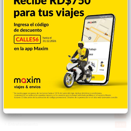
Hace 12 horas
Explorar categorias
Destacada
16.348
Nacionales
14.551
Deportes
11.482
Internacionales
10.832
Tu Ciudad
7.532
Cibao
7.103
Política
5.592
Entretenimiento
5.510