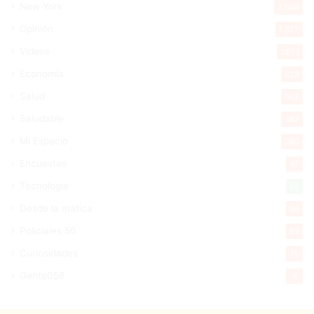
New York
2.648
Opinión
1.877
Videos
1.871
Economía
922
Salud
502
Saludable
367
Mi Espacio
280
Encuestas
97
Tecnologia
65
Desde la matica
60
Policiales 56
55
Curiosidades
15
Gente056
4