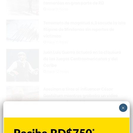
tormentas en gran parte de RD
Hace 11 horas
Terremoto de magnitud 6,3 sacude la isla
filipina de Mindanao sin reportes de
víctimas
Hace 11 horas
Juan Luis Guerra actuará en la clausura
de los Juegos Centroamericanos y del
Caribe
Hace 12 horas
Asesinan a tiros al influencer César
Gastélum mientras grababa un video
para sus redes sociales
×
Hace 12 horas
Peralta es castigado en debut con Rays,
pero Hicks pega grand slam en victoria