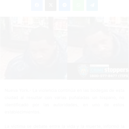
n
d
a
n
e
m
a
i
l
Nueva York.- La violencia continúa en las bodegas de esta
ciudad al resultar con varias puñaladas un hispano, no
identificado por las autoridades, en uno de estos
establecimientos.
La víctima se debate entre la vida y la muerte, informó la