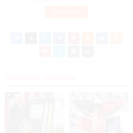
Copiar enlace
Facebook
X
LinkedIn
Tumblr
Pinterest
Reddit
VKontakte
Odnoklassniki
Pocket
Skype
Compartir por correo electrónico
Imprimir
Publicaciones relacionadas