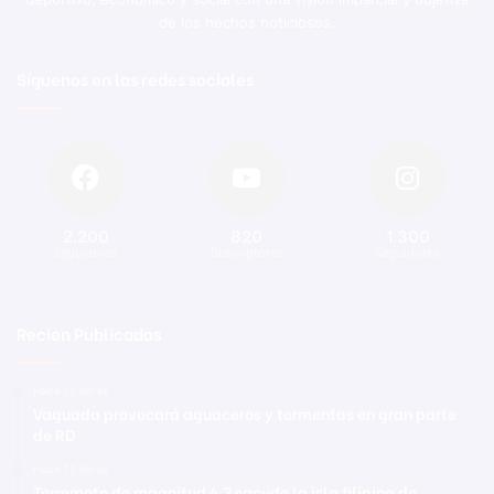
de los hechos noticiosos.
Síguenos en las redes sociales
2.200
820
1.300
Seguidores
Suscriptores
Seguidores
Recien Publicadas
Hace 11 horas
Vaguada provocará aguaceros y tormentas en gran parte
de RD
Hace 11 horas
Terremoto de magnitud 6,3 sacude la isla filipina de