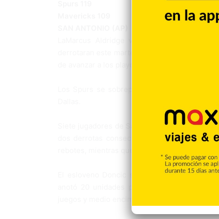
Spurs 119
Mavericks 109
SAN ANTONIO (AP)
LaMarcus Aldridge volvió tras una lesión 
derrotaran este martes 119-109 a los Maverick
de avanzar a los playoffs.
Los Spurs se sobrepusieron a una actuación 
Dallas.
Siete jugadores de San Antonio aportaron cifr
dos derrotas consecutivas. Rudy Gay anotó 1
rebotes, mientras que DeMar DeRozan terminó 
El esloveno Doncic sumó también siete rebo
anotó 20 unidades por Dallas, que permanec
juegos y medio encima de Memphis.