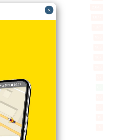
New York
2.648
×
Opinión
1.877
Videos
1.871
Economía
926
Salud
503
Saludable
367
Mi Espacio
280
Encuestas
97
Tecnologia
65
Desde la matica
60
Policiales 56
55
Curiosidades
15
Gente056
4