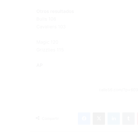
Otros resultados
Bulls 108
Cavaliers 103
Magic 120
Grizzlies 115
AP
Facebook
X
LinkedIn
Tumblr
Compartir