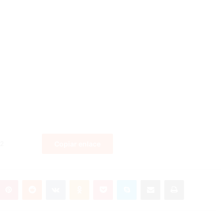
Copiar enlace
Pinterest
Reddit
VKontakte
Odnoklassniki
Pocket
Skype
Compartir por correo electrónico
Imprimir