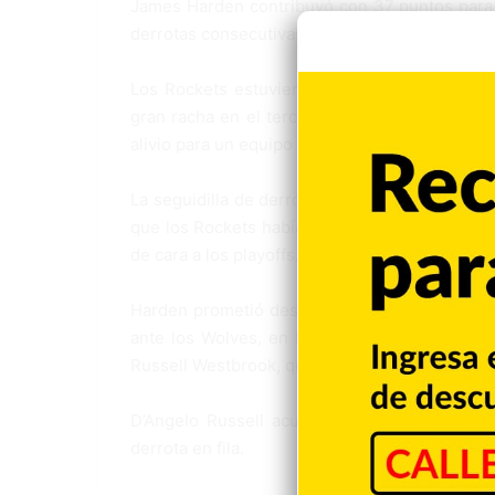
James Harden contribuyó con 37 puntos para 
derrotas consecutivas, al imponerse este mar
Los Rockets estuvieron en desventaja durante 
gran racha en el tercer periodo para tomar la 
alivio para un equipo que tocó fondo el domingo
La seguidilla de derrotas, que igualó la peor
que los Rockets habían hilvanado seis triunfos
de cara a los playoffs.
Harden prometió después del tropiezo vergon
ante los Wolves, en buena medida gracias al
Russell Westbrook, quien finalizó con 27 punto
D’Angelo Russell acumuló 28 tantos para en
derrota en fila.