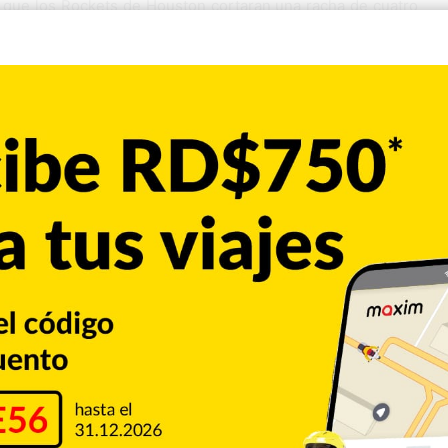
que los Rockets de Houston cortaran una racha de cuatro
tes 117-111 sobre los Timberwolves de Minnesota.
la parte inicial de este partido, pero se valieron de una
ventaja, y lograron preservarla. La victoria resultó todo un
, al llevarse una paliza ante Orlando.
 de Houston en lo que va de la temporada, llegó después de
, y los relegó al sexto puesto de la Conferencia del Oeste,
zoso del domingo que los Rockets mejorarían. Lo hicieron
 desempeño del astro barbado y a otra gran actuación de
s.
cabezar a Minnesota, que sin embargo sufrió su tercera