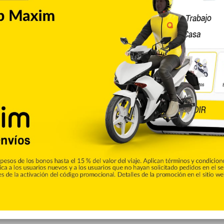
y aportó 24 puntos para que los Spurs de San Antonio
s de Dallas, con lo que mantuvieron a flote sus esperanzas
brillante de Luka Doncic, quien consiguió 38 puntos por
as de dos dígitos para que los Spurs cortaran una racha de
7 unidades, Trey Lyles añadió 14, además de capturar 11
con 13 tantos y 12 asistencias.
tes y siete asistencias en 36 minutos. Tim Hardaway Jr.
e en el séptimo sitio de la Conferencia del Oeste, seis