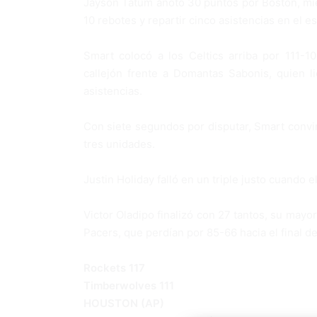
Jayson Tatum anotó 30 puntos por Boston, mi
10 rebotes y repartir cinco asistencias en el e
Smart colocó a los Celtics arriba por 111-
callejón frente a Domantas Sabonis, quien 
asistencias.
Con siete segundos por disputar, Smart convirt
tres unidades.
Justin Holiday falló en un triple justo cuando 
Victor Oladipo finalizó con 27 tantos, su mayo
Pacers, que perdían por 85-66 hacia el final de
Rockets 117
Timberwolves 111
HOUSTON (AP)