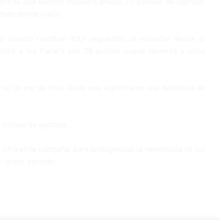
entras que Gordon Hayward añadió 27, además de capturar
stado donde nació.
109 cuando restaban 49,7 segundos, al encestar desde el
lideró a los Pacers con 28 puntos nueve tableros y ocho
ió un par de tiros libres que significaron una delantera de
el tiempo se agotaba.
r cifra en la campaña, para protagonizar la remontada de los
l tercer periodo.