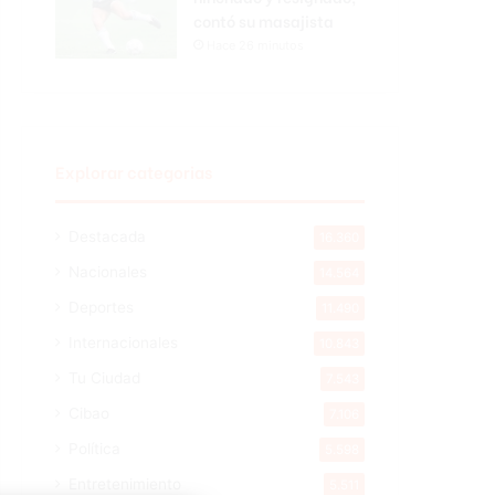
contó su masajista
Hace 26 minutos
Explorar categorias
Destacada
16.360
Nacionales
14.564
Deportes
11.490
Internacionales
10.843
Tu Ciudad
7.543
Cibao
7.106
Política
5.598
Entretenimiento
5.511