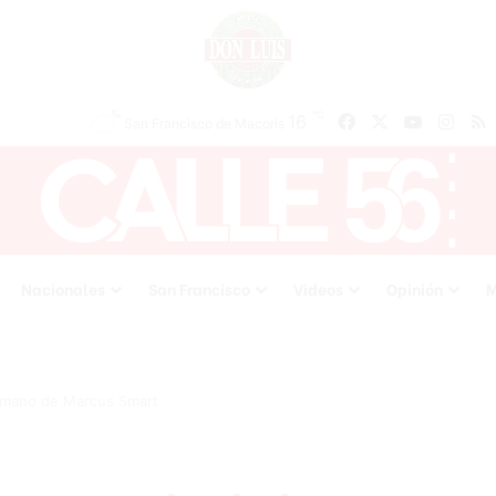
℃
16
Facebook
X
YouTube
Inst
San Francisco de Macoris
Nacionales
San Francisco
Videos
Opinión
M
a mano de Marcus Smart