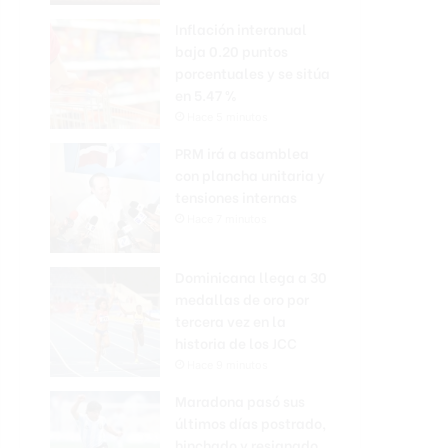
Inflación interanual
baja 0.20 puntos
porcentuales y se sitúa
en 5.47 %
Hace 5 minutos
PRM irá a asamblea
con plancha unitaria y
tensiones internas
Hace 7 minutos
Dominicana llega a 30
medallas de oro por
tercera vez en la
historia de los JCC
Hace 9 minutos
Maradona pasó sus
últimos días postrado,
hinchado y resignado,