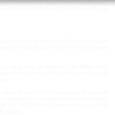
s de los Grizzlies, en la lucha por el octavo sitio, último
n clasificarse a los playoffs por 23er año consecutivo, un
a brillantez en el disparo, al anotar 40 puntos, con lo que
hacia una victoria por 122-115 sobre los Knicks de Nueva
asó la marca de los 25 puntos por 22da ocasión en 23
tivos con esa cifra se cortó el domingo, cuando se quedó
iami.
a esperar al menos otro día para asegurar un pasaje de
i puede lograrlo si vence este miércoles a Charlotte. Beal
nar cinco de sus últimos 15 disparos frente a los Knicks.
los Wizards.