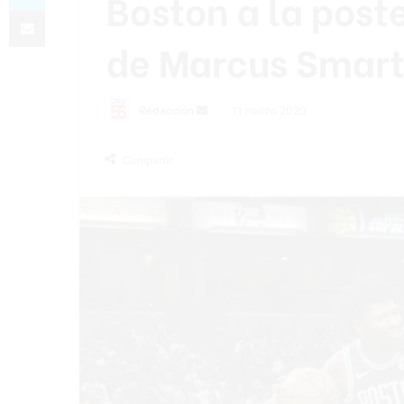
Boston a la pos
Compartir por correo electrónico
de Marcus Smar
Redacción
S
11 marzo 2020
e
n
Compartir
d
a
n
e
m
a
i
l