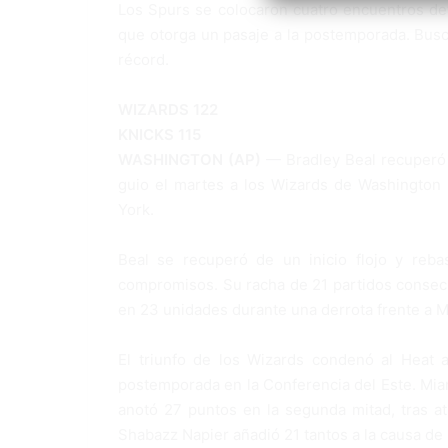
Los Spurs se colocaron cuatro encuentros detrá
que otorga un pasaje a la postemporada. Busca
récord.
WIZARDS 122
KNICKS 115
WASHINGTON (AP)
— Bradley Beal recuperó l
guio el martes a los Wizards de Washington 
York.
Beal se recuperó de un inicio flojo y reb
compromisos. Su racha de 21 partidos consecu
en 23 unidades durante una derrota frente a M
El triunfo de los Wizards condenó al Heat 
postemporada en la Conferencia del Este. Miam
anotó 27 puntos en la segunda mitad, tras ati
Shabazz Napier añadió 21 tantos a la causa de 