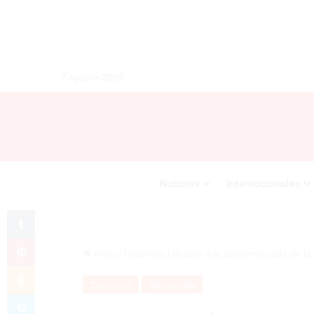
7 agosto 2026
Noticias
Internacionales
Tumblr
Pinterest
Inicio
/
Deportes
/
Boston a la postemporada de l
Odnoklassniki
Deportes
Destacada
Skype