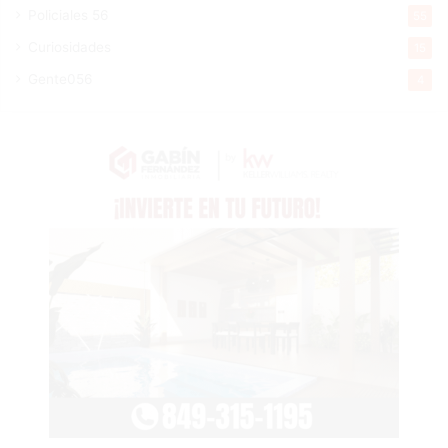
Policiales 56
55
Curiosidades
15
Gente056
4