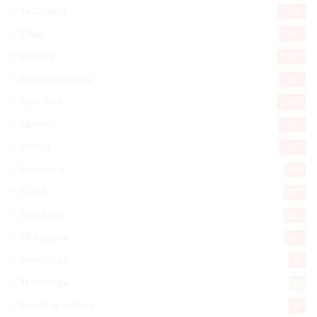
Tu Ciudad
7.538
Cibao
7.105
Política
5.595
Entretenimiento
5.511
New York
2.648
Opinión
1.877
Videos
1.871
Economía
924
Salud
502
Saludable
367
Mi Espacio
280
Encuestas
97
Tecnologia
65
Desde la matica
60