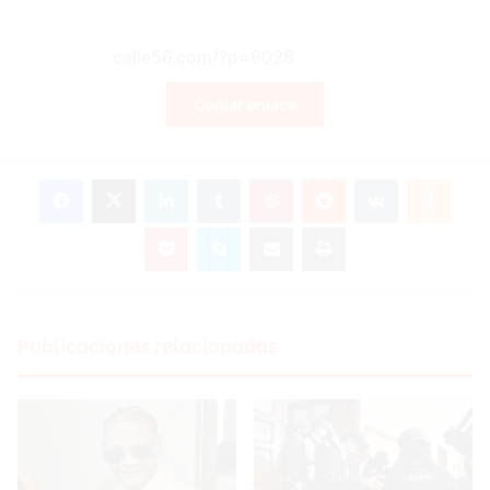
Copiar enlace
Facebook
X
LinkedIn
Tumblr
Pinterest
Reddit
VKontakte
Odnoklassniki
Pocket
Skype
Compartir por correo electrónico
Imprimir
Publicaciones relacionadas