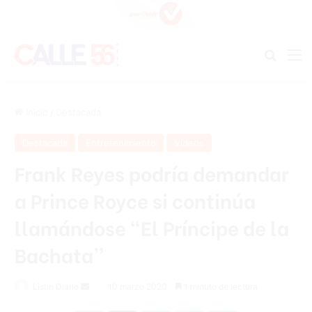
Buscar
M
Inicio
/
Destacada
Destacada
Entretenimiento
Videos
Frank Reyes podría demandar
a Prince Royce si continúa
llamándose “El Príncipe de la
Bachata”
Listin Diario
S
10 marzo 2020
1 minuto de lectura
e
Facebook
X
Messenger
WhatsApp
Telegram