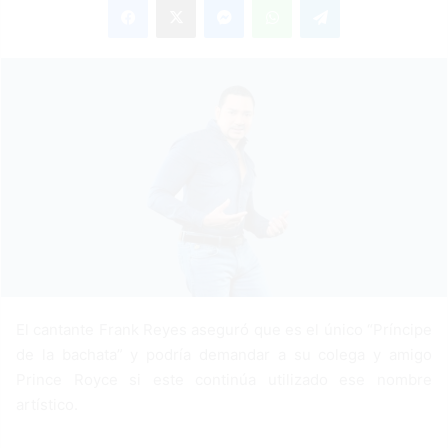
n
d
a
n
e
m
a
i
l
El cantante Frank Reyes aseguró que es el único “Príncipe
de la bachata” y podría demandar a su colega y amigo
Prince Royce si este continúa utilizado ese nombre
artístico.