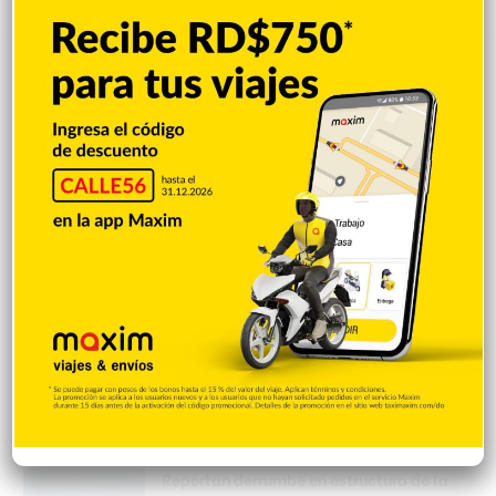
Leyvi Bautista inicia jornada de entrega
de útiles escolares en Santo Domingo
Oeste
Hace 5 minutos
UASD-SFM y Salud Pública Duarte
acuerdan fortalecer servicios de salud y
firmar convenio
Hace 3 horas
Concejo de Regidores declara Hijos
Distinguidos de San Francisco de Macorís
a tres atletas medallistas de los Juegos
Centroamericanos y del Caribe 2026
Hace 5 horas
Reportan derrumbe en estructura de la