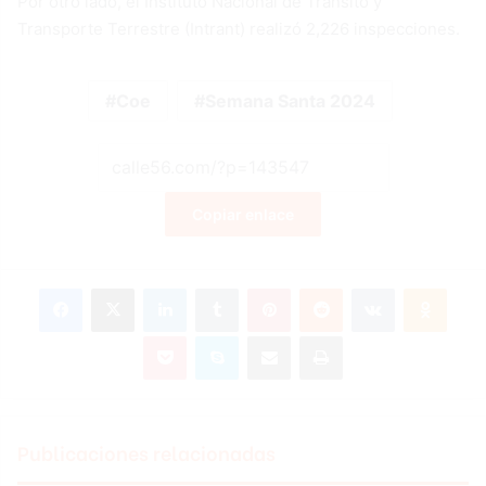
Por otro lado, el Instituto Nacional de Tránsito y
Transporte Terrestre (Intrant) realizó 2,226 inspecciones.
Coe
Semana Santa 2024
Copiar enlace
Facebook
X
LinkedIn
Tumblr
Pinterest
Reddit
VKontakte
Odnok
Pocket
Skype
Compartir por correo electrónico
Imprimir
Publicaciones relacionadas