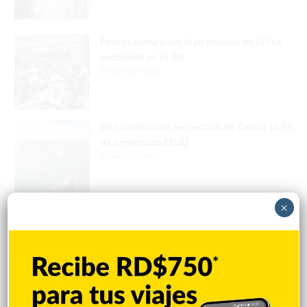
Padres denuncian alza precios de útiles
escolares en la RD
Hace 12 horas
Irán condiciona reapertura de Ormuz al fin
de amenazas EEUU
Hace 12 horas
×
Donald Trump culpa a Canadá de los
incendios forestales
Hace 12 horas
Banreservas obtiene siete galardones en