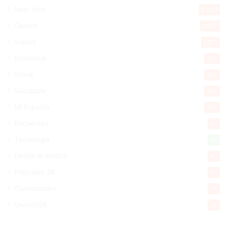
New York
2.648
Opinión
1.877
Videos
1.871
Economía
925
Salud
502
Saludable
367
Mi Espacio
280
Encuestas
97
Tecnologia
65
Desde la matica
60
Policiales 56
55
Curiosidades
15
Gente056
4