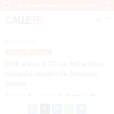
Buscar
M
Inicio
/
Destacada
Destacada
Nacionales
COE eleva a 27 los fallecidos
durante asueto de Semana
Santa
Send
Redacción
1 abril 2024
0
1 minuto de lectura
an
Facebook
X
Messenger
WhatsApp
Telegram
email