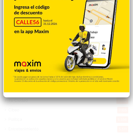
los Effie Awards República Dominicana
2026
Hace 12 horas
Explorar categorias
Destacada
16.354
Nacionales
14.561
Deportes
11.487
Internacionales
10.839
Tu Ciudad
7.542
Cibao
7.105
Política
5.596
Entretenimiento
5.511