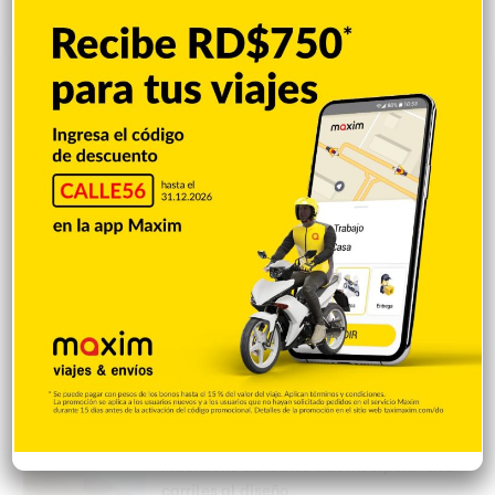
Popular
Reciente
Comentarios
Policía Nacional ejecuta allanamientos;
ocupa escopeta, municiones y
motocicleta con chasis alterado
Hace 2 horas
Incautan 41 paquetes de marihuana
enviados desde EE. UU. con destino a SFM
Hace 2 horas
Amplían puentes de la Circunvalación
Machacho González tras incorporar dos
carriles al diseño