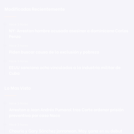
Modificadas Recientemente
Hace 3 horas
NY: Arrestan hombre acusado asesinar a dominicano Carlos
Penzo
Hace 3 horas
Piden buscar causa de la exclusión y pobreza
Hace 3 horas
EEUU sanciona ocho vinculados a la industria militar de
Cuba
Lo Mas Visto
Hace 3 horas
Arrestan a Jean Andrés Pumarol tras Corte ordenar prisión
preventiva por caso Naco
Hace 3 horas
Chourio y Gary Sánchez jonronean, May gana en su debut