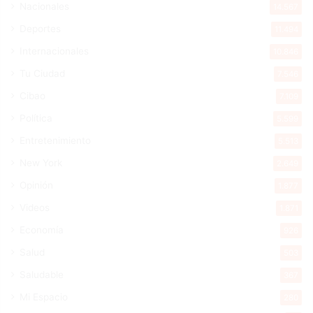
Nacionales
14.567
Deportes
11.494
Internacionales
10.846
Tu Ciudad
7.546
Cibao
7.109
Política
5.599
Entretenimiento
5.513
New York
2.649
Opinión
1.877
Videos
1.871
Economía
926
Salud
503
Saludable
367
Mi Espacio
280