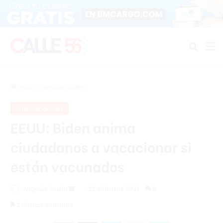
Buscar
M
Inicio
/
Internacionales
Internacionales
EEUU: Biden anima
ciudadanos a vacacionar si
están vacunados
Send
Angelica Seurin
22 diciembre 2021
0
an
2 minutos de lectura
email
Facebook
X
Messenger
WhatsApp
Telegram