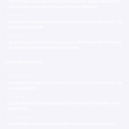
Policía Nacional ejecuta allanamientos; ocupa escopeta,
municiones y motocicleta con chasis alterado
Hace 2 horas
Incautan 41 paquetes de marihuana enviados desde EE. UU.
con destino a SFM
Hace 2 horas
Amplían puentes de la Circunvalación Machacho González
tras incorporar dos carriles al diseño
Te puede interesar
25 octubre 2023
La pesca de anguilas genera conflictos en comunidades de
la región Norte
20 julio 2025
Lionel Messi lidera goleada del Inter Miami a los New York
Red Bulls
21 octubre 2020
Jesús Mejía y Luis Urueta confían en el material Gigante