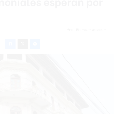
moniales esperan por
0
1 minuto de lectura
Facebook
X
Messenger