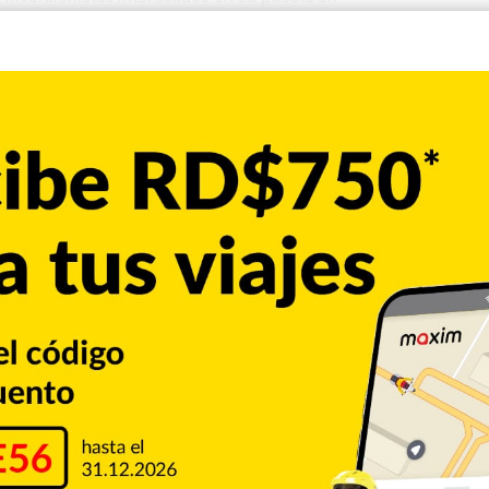
se encuentra el Palacio Consistorial, espacio donde opera
inisterio de Cultura levantado hace 125 años, como sede para
urgente intervención de las autoridades debido a que
co
tran inmuebles en la antigua calle General López. Entre
años la gobernación provincial de Santiago. El día 14 de
s Abinader escuchó propuestas de varios empresarios,
entro histórico.
patrimoniales
Santiago de los Caballeros