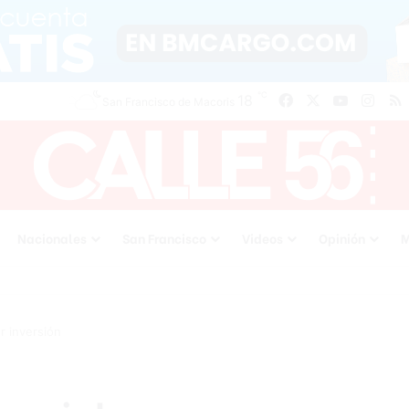
℃
Facebook
X
YouTube
Inst
18
San Francisco de Macoris
Nacionales
San Francisco
Videos
Opinión
M
r inversión