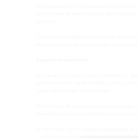
Entidades como el Consejo para el Desarrollo 
100 millones de pesos de parte del Ministerio 
histórico.
Esto permitirá trabajar en el rescate de una g
en las manzanas que comprenden desde el sect
Espacios emblemáticos
Uno de estos espacios más emblemáticos, que 
construido entre los años 1928 y 1929 y leva
sigue sin conseguir compradores.
El hotel lleva 46 años que cerró sus puertas,
inmueble a la Sociedad Mobiliaria Vizcaya CxA
El historiador Edwin Espinal ha expresado en v
y turística se pierda en el tiempo por la falta 