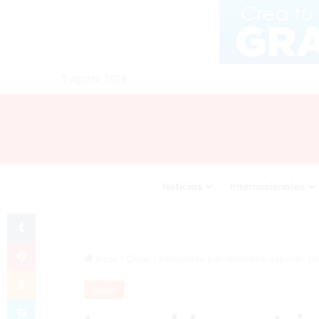
5 agosto 2026
Noticias
Internacionales
Tumblr
Pinterest
Inicio
/
Cibao
/
Inmuebles patrimoniales esperan po
Odnoklassniki
Cibao
Skype