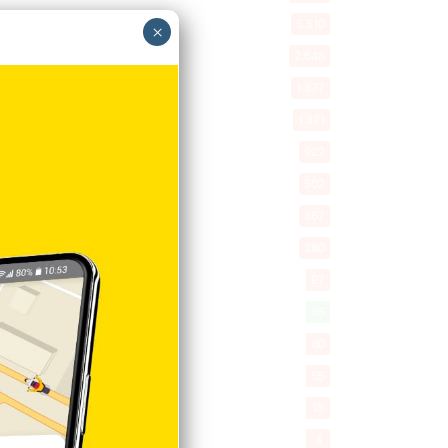
Entretenimiento
5.510
×
New York
2.648
Opinión
1.877
Videos
1.871
Economía
922
Salud
502
Saludable
367
Mi Espacio
280
Encuestas
97
Tecnologia
65
Desde la matica
60
Policiales 56
55
Curiosidades
15
Gente056
4