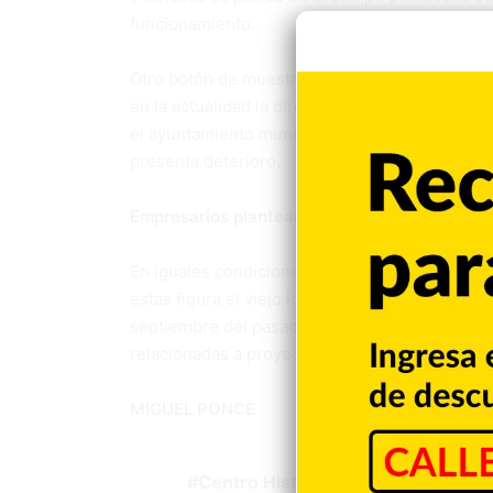
funcionamiento.
Otro botón de muestra es la situación en que 
en la actualidad la dirección provincial del M
el ayuntamiento municipal, y que requiere la 
presenta deterioro.
Empresarios plantean relanzar centro históri
En iguales condiciones de abandono se encuen
estas figura el viejo local donde funcionó por 
septiembre del pasado año, el presidente Lui
relacionadas a proyecto de relanzamiento del c
MIGUEL PONCE
Centro Histórico
Inmuebles 