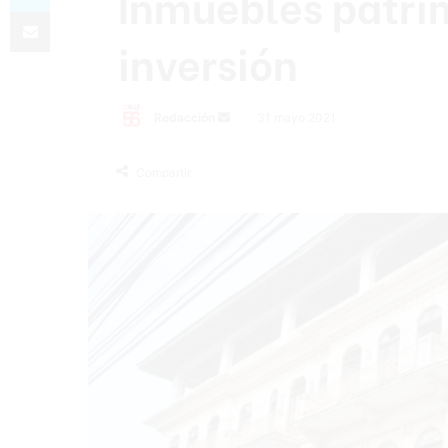
Inmuebles patri
Compartir por correo electrónico
inversión
Send
Redacción
31 mayo 2021
an
email
Compartir