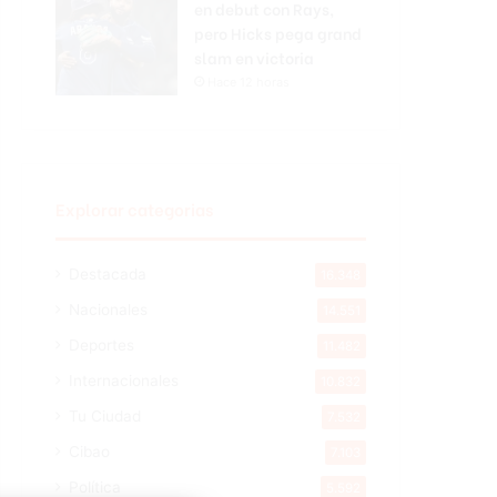
en debut con Rays,
pero Hicks pega grand
slam en victoria
Hace 12 horas
Explorar categorias
Destacada
16.348
Nacionales
14.551
Deportes
11.482
Internacionales
10.832
Tu Ciudad
7.532
Cibao
7.103
Política
5.592