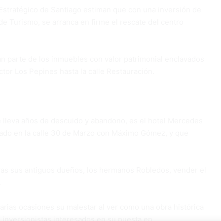
Estratégico de Santiago estiman que con una inversión de
de Turismo, se arranca en firme el rescate del centro
ran parte de los inmuebles con valor patrimonial enclavados
or Los Pepines hasta la calle Restauración.
lleva años de descuido y abandono, es el hotel Mercedes
ntado en la calle 30 de Marzo con Máximo Gómez, y que
 tras sus antiguos dueños, los hermanos Robledos, vender el
.
arias ocasiones su malestar al ver como una obra histórica
de inversionistas interesados en su puesta en