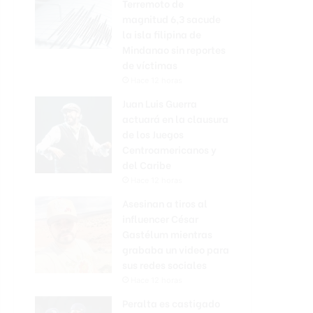
Terremoto de
magnitud 6,3 sacude
la isla filipina de
Mindanao sin reportes
de víctimas
Hace 12 horas
Juan Luis Guerra
actuará en la clausura
de los Juegos
Centroamericanos y
del Caribe
Hace 12 horas
Asesinan a tiros al
influencer César
Gastélum mientras
grababa un video para
sus redes sociales
Hace 12 horas
Peralta es castigado