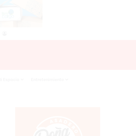
agram
RSS
Acceso
i Espacio
Entretenimiento