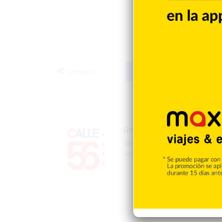
Facebook
X
LinkedIn
T
Compartir
Redacción
Bienvenidos a la página oficial 
acontecer mundial, nacional y d