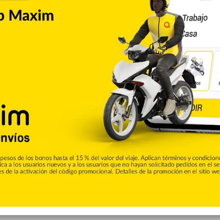
Copiar enlace
umblr
Pinterest
Reddit
VKontakte
Odnoklassniki
Pocket
Skype
Compartir por correo electrónico
Imprimir
de CALLE56. Aquí podrás encontrar las ultimas noticias del
e la ciudad de San Francisco de Macorís