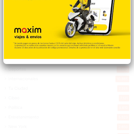
Hace 7 horas
Explorar categorias
Destacada
16.378
Nacionales
14.586
Deportes
11.513
Internacionales
10.865
Tu Ciudad
7.555
Cibao
7.121
Política
5.610
Entretenimiento
5.523
New York
2.650