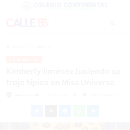
Buscar
M
Inicio
/
Entretenimiento
Entretenimiento
Kimberly Jiménez luciendo su
traje típico en Miss Universo
Send
Sandy Perez
14 mayo 2021
0
1 minuto de lectura
an
Facebook
X
Messenger
WhatsApp
Telegram
email