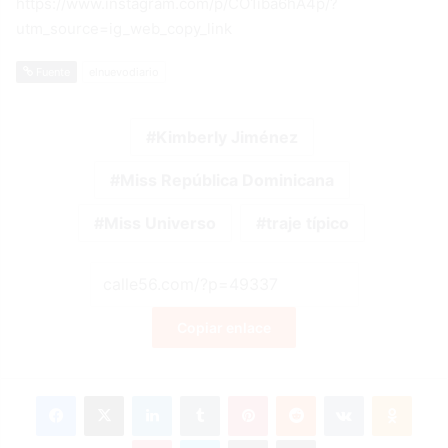
https://www.instagram.com/p/CO1iba6hA4p/?
utm_source=ig_web_copy_link
Fuente
elnuevodiario
Kimberly Jiménez
Miss República Dominicana
Miss Universo
traje típico
Copiar enlace
Facebook
X
LinkedIn
Tumblr
Pinterest
Reddit
VKontakte
Odnok
Pocket
Skype
Compartir por correo electrónico
Imprimir