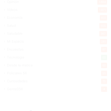
Opinión
1.884
Videos
1.871
Economía
931
Salud
505
Saludable
367
Mi Espacio
281
Encuestas
97
Tecnologia
65
Desde la matica
60
Policiales 56
55
Curiosidades
15
Gente056
4