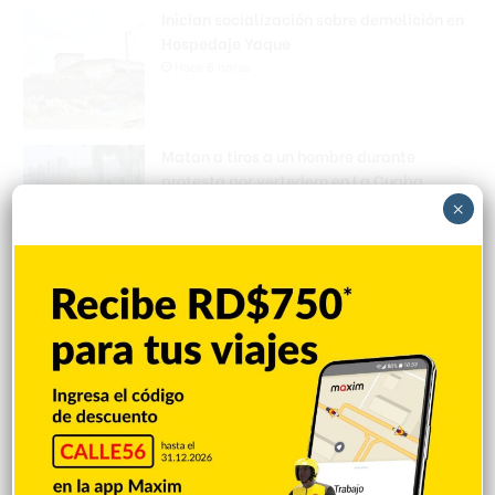
Inician socialización sobre demolición en
Hospedaje Yaque
Hace 6 horas
Matan a tiros a un hombre durante
protesta por vertedero en La Cuaba
×
Hace 7 horas
Encuentran mujer muerta en las aguas de
Playa Los Blancos, Barahona
Hace 7 horas
Stowers conecta 2 hits y remolca 2 pero
sale por molestia en triunfo de Marlins
12-3