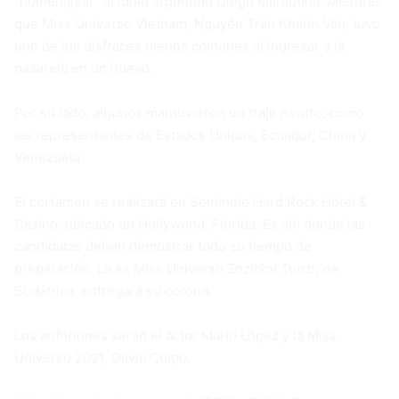
“homenajear” al ídolo argentino Diego Maradona. Mientras
que Miss Universo Vietnam, Nguyễn Trần Khánh Vân, tuvo
uno de los disfraces menos comunes al ingresar a la
pasarela en un huevo.
Por su lado, algunos mantuvieron un traje neutro, como
las representantes de Estados Unidos, Ecuador, China y
Venezuela.
El certamen se realizará en Seminole Hard Rock Hotel &
Casino, ubicado en Hollywood, Florida. Es ahí donde las
candidatas deben demostrar todo su tiempo de
preparación. La ex Miss Universo Zozibini Tunzi, de
Sudáfrica, entregará su corona.
Los anfitriones serán el actor Mario López y la Miss
Universo 2021, Olivia Culpo.