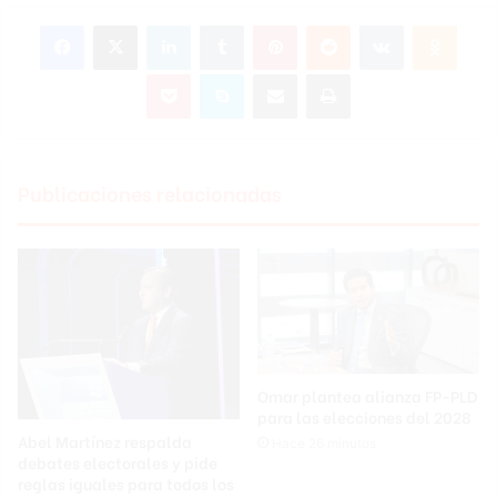
Facebook
X
LinkedIn
Tumblr
Pinterest
Reddit
VKontakte
Odnoklassniki
Pocket
Skype
Compartir por correo electrónico
Imprimir
Publicaciones relacionadas
Omar plantea alianza FP-PLD
para las elecciones del 2028
Abel Martínez respalda
Hace 26 minutos
debates electorales y pide
reglas iguales para todos los