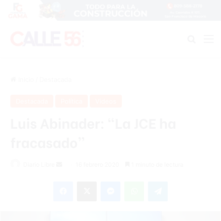
Buscar
M
Inicio
/
Destacada
Destacada
Política
Videos
Luis Abinader: “La JCE ha
fracasado”
Diario Libre
S
16 febrero 2020
1 minuto de lectura
e
Facebook
X
Messenger
WhatsApp
Telegram
n
d
a