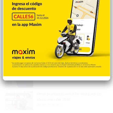
terminará muy pronto
Hace 18 minutos
Avanza evaluación ambiental de la
autopista Ámbar
Hace 21 minutos
Abel Martínez respalda debates
electorales y pide reglas iguales para
todos los candidatos
Hace 24 minutos
Omar plantea alianza FP-PLD para las
elecciones del 2028
Hace 26 minutos