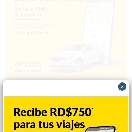
×
Popular
Reciente
Comentarios
EEUU: Trump asegura que guerra con Irán