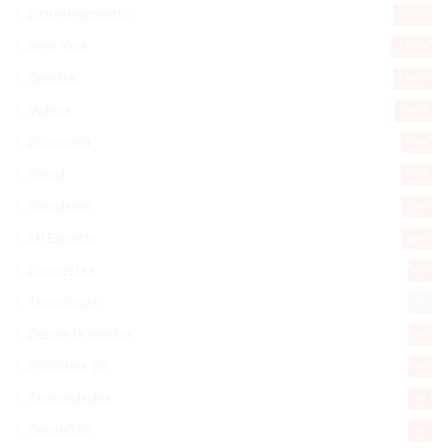
Entretenimiento
5.514
New York
2.649
Opinión
1.877
Videos
1.871
Economía
928
Salud
503
Saludable
367
Mi Espacio
280
Encuestas
97
Tecnologia
65
Desde la matica
60
Policiales 56
55
Curiosidades
15
Gente056
4