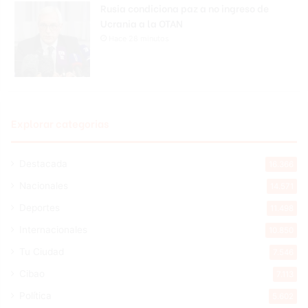
Rusia condiciona paz a no ingreso de
Ucrania a la OTAN
Hace 28 minutos
Explorar categorias
Destacada
16.366
Nacionales
14.571
Deportes
11.498
Internacionales
10.850
Tu Ciudad
7.546
Cibao
7.113
Política
5.602