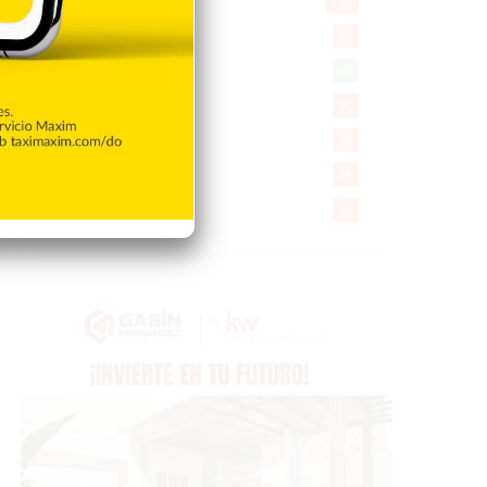
Mi Espacio
280
Encuestas
97
Tecnologia
65
Desde la matica
60
Policiales 56
55
Curiosidades
15
Gente056
4