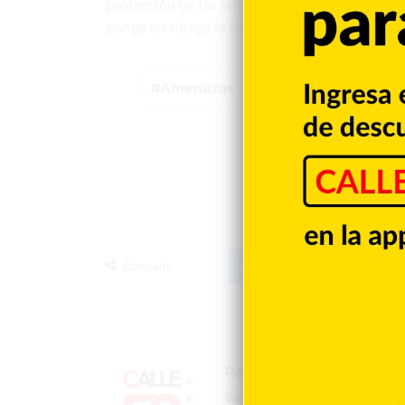
protección de las infraestructuras críticas de
ponga en riesgo la vida y la tranquilidad de l
Amenazas
Apresan
Me
Facebook
X
LinkedIn
T
Compartir
Redacción
Bienvenidos a la página oficial 