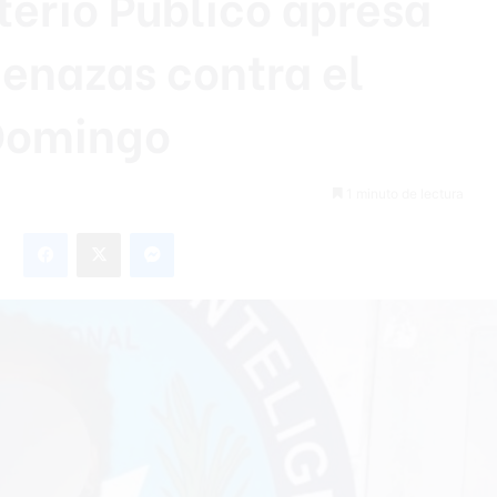
sterio Público apresa
enazas contra el
 Domingo
1 minuto de lectura
Facebook
X
Messenger