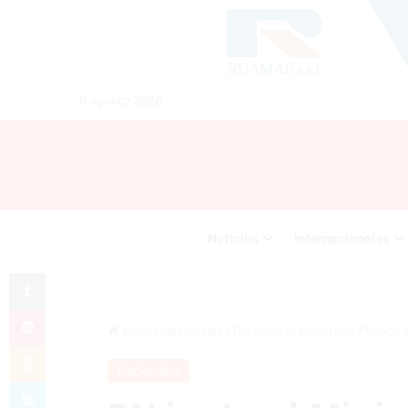
6 agosto 2026
Noticias
Internacionales
Tumblr
Pinterest
Inicio
/
Nacionales
/
PN junto al Ministerio Públic
Odnoklassniki
Nacionales
Skype