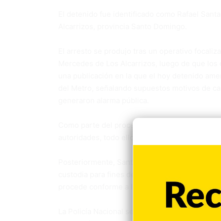
El detenido fue identificado como Rafael Santa
Alcarrizos, provincia Santo Domingo.
El arresto se produjo tras un operativo focaliz
Mercedes de Los Alcarrizos, luego de que los 
una publicación en la que el hoy detenido ame
del Metro, señalando supuestos motivos de ca
generaron alarma pública.
Como parte del proceso investigativo, fue entr
autoridades, todo ello en presencia del Ministe
Posteriormente, Santana Mirely fue conducido
custodia para fines de investigación, mientras
procede conforme a lo establecido por la ley.
La Policía Nacional seguirá trabajando para gar