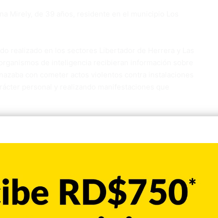
na Mirely, de 39 años, residente en el municipio Los
ado realizado en los sectores Libertador de Herrera y Las
organismos de inteligencia recibieran información sobre
nazaba con cometer actos violentos contra instalaciones
rácter personal y realizando manifestaciones que
evistada una familiar del detenido, quien colaboró con las
rio Público.
 a la sede central de DINTEL, donde permanece bajo
 se profundizan las indagatorias correspondientes y se
antizar la seguridad ciudadana, el orden público y la