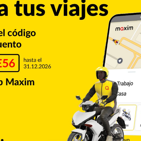
l Estado, al tiempo que advierte que toda amenaza que
a población será debidamente investigada y sancionada.
tro de Santo Domingo
Ministerio Público
Policía
Copiar enlace
umblr
Pinterest
Reddit
VKontakte
Odnoklassniki
Pocket
Skype
Compartir por correo electrónico
Imprimir
de CALLE56. Aquí podrás encontrar las ultimas noticias del