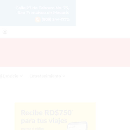
agram
RSS
Acceso
i Espacio
Entretenimiento