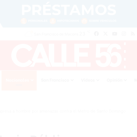
℃
Facebook
X
YouTube
Inst
23
San Francisco de Macoris
Nacionales
San Francisco
Videos
Opinión
M
o apresa a hombre por amenazas contra el Metro de Santo Domingo