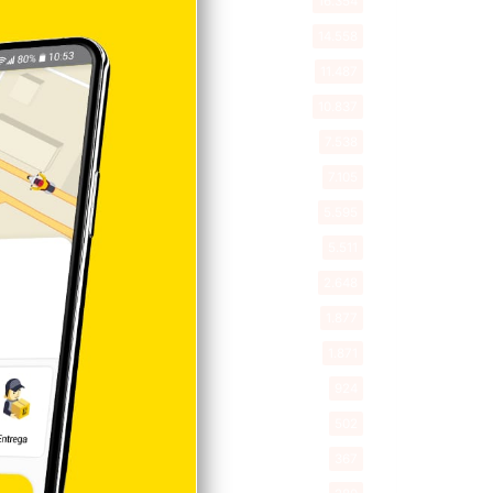
Destacada
16.354
Nacionales
14.558
Deportes
11.487
Internacionales
10.837
Tu Ciudad
7.538
Cibao
7.105
Política
5.595
Entretenimiento
5.511
New York
2.648
Opinión
1.877
Videos
1.871
Economía
924
Salud
502
Saludable
367