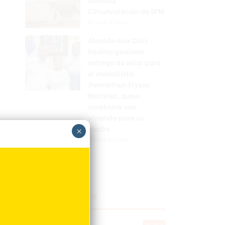
Circunvalación de SFM
Hace 5 horas
Alcalde Alex Díaz
Paulino gestiona
entrega de solar para
el medallista
Jhonnathan Elysse
Martínez, quien
construirá una
vivienda para su
madre
×
Hace 6 horas
Explorar categorias