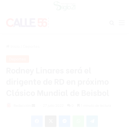
Buscar
M
Inicio
/
Deportes
Deportes
Rodney Linares será el
dirigente de RD en próximo
Clásico Mundial de Beisbol
Send
Redacción
27 julio 2022
0
1 minuto de lectura
an
Facebook
X
Messenger
WhatsApp
Telegram
email