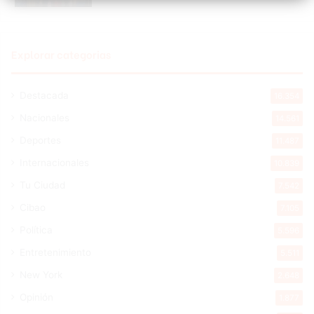
Explorar categorias
Destacada
16.354
Nacionales
14.561
Deportes
11.487
Internacionales
10.839
Tu Ciudad
7.542
Cibao
7.105
Política
5.596
Entretenimiento
5.511
New York
2.648
Opinión
1.877