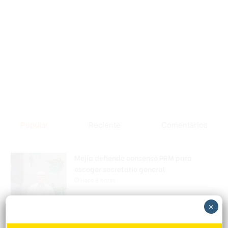
Popular
Reciente
Comentarios
Mejía defiende consenso PRM para
escoger secretario general
Hace 8 horas
×
Padres denuncian alza precios de útiles