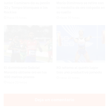
Junior Caminero da su jonrón
María Dimitrova se retira con
33 y Tampa blanquea a los
la medalla de oro colgada en
Rockies
su cuello
Hace 19 horas
Hace 20 horas
El dominicano Gabriel
RD retoma el quinto lugar
Moronta obtiene oro en los
tras una productiva jornada
400 metros planos
Hace 20 horas
Hace 20 horas
Deja un comentario