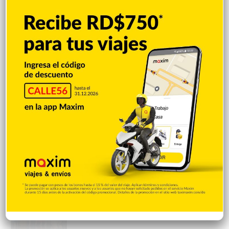
escolares en la RD
Hace 8 horas
Irán condiciona reapertura de Ormuz al fin
de amenazas EEUU
Hace 8 horas
Donald Trump culpa a Canadá de los
incendios forestales
Hace 8 horas
Banreservas obtiene siete galardones en
los Effie Awards República Dominicana
2026
Hace 8 horas