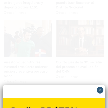
extranjeros irregulares y
puente Juan Bosch en el
deporta a otros 1,101
Distrito Nacional
Hace 11 horas
Hace 11 horas
Arrestan a Jean Andrés
Cuarto juez de la SCJ se retira
Pumarol tras Corte ordenar
del proceso de evaluación
prisión preventiva por caso
del CNM
Naco
Hace 12 horas
Hace 11 horas
×
Deja un comentario