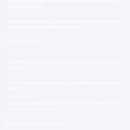
Incautan 41 paquetes de marihuana enviados desde EE. UU.
con destino a SFM
Hace 10 horas
Amplían puentes de la Circunvalación Machacho González
tras incorporar dos carriles al diseño
Te puede interesar
4 noviembre 2020
Lucía Medina es interrogada otra vez por tema declaración
jurada
Hace 2 días
Vaguada provocará aguaceros y tormentas en gran parte
de RD
11 noviembre 2025
Hamás alerta de que Israel viola y busca pretextos para no
cumplir acuerdo de paz
Modificadas Recientemente