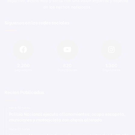
deportivo, económico y social con una visión imparcial y objetiva
de los hechos noticiosos.
Síguenos en las redes sociales
2.200
820
1.300
Seguidores
Suscriptores
Seguidores
Recien Publicadas
Hace 10 horas
Policía Nacional ejecuta allanamientos; ocupa escopeta,
municiones y motocicleta con chasis alterado
Hace 10 horas