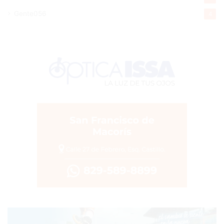
Gente056
4