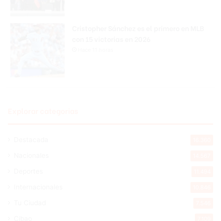
Cristopher Sánchez es el primero en MLB
con 15 victorias en 2026
Hace 11 horas
Explorar categorias
Destacada
16.360
Nacionales
14.567
Deportes
11.494
Internacionales
10.846
Tu Ciudad
7.546
Cibao
7.109