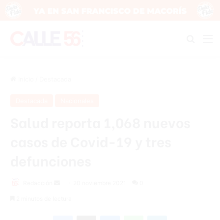
Buscar
M
Inicio
/
Destacada
Destacada
Nacionales
Salud reporta 1,068 nuevos
casos de Covid-19 y tres
defunciones
Send
Redacción
20 noviembre 2021
0
an
2 minutos de lectura
email
Facebook
X
Messenger
WhatsApp
Telegram