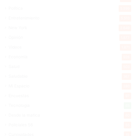
Política
5.599
Entretenimiento
5.513
New York
2.649
Opinión
1.877
Videos
1.871
Economía
926
Salud
503
Saludable
367
Mi Espacio
280
Encuestas
97
Tecnologia
65
Desde la matica
60
Policiales 56
55
Curiosidades
15