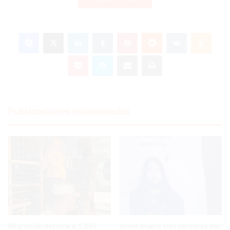
Facebook
X
LinkedIn
Tumblr
Pinterest
Reddit
VKontakte
Odnok
Pocket
Skype
Compartir por correo electrónico
Imprimir
Publicaciones relacionadas
Migración detiene a 1,869
Joven muere tras lanzarse del