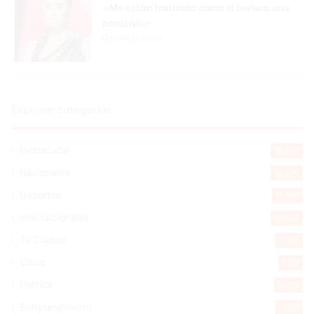
«Me están tratando como si tuviera una
parálisis»
Hace 13 horas
Explorar categorias
Destacada
16.366
Nacionales
14.575
Deportes
11.499
Internacionales
10.855
Tu Ciudad
7.547
Cibao
7.113
Política
5.603
Entretenimiento
5.516