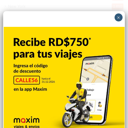
New York
2.650
Opinión
1.877
×
Videos
1.871
Economía
928
Salud
503
Saludable
367
Mi Espacio
280
Encuestas
97
Tecnologia
65
Desde la matica
60
Policiales 56
55
Curiosidades
15
Gente056
4