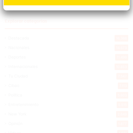
Explorar categorias
Destacada
16.366
Nacionales
14.573
Deportes
11.499
Internacionales
10.853
Tu Ciudad
7.547
Cibao
7.113
Política
5.603
Entretenimiento
5.515
New York
2.649
Opinión
1.877