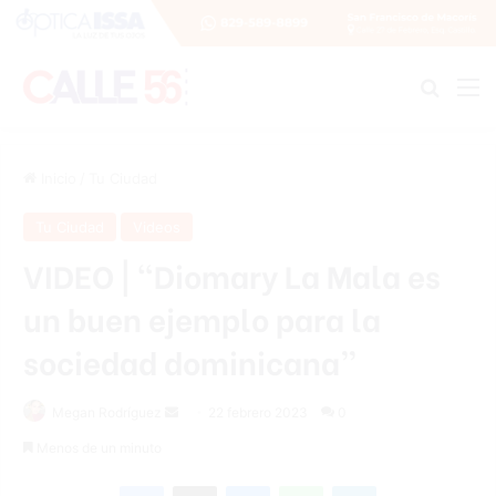
Buscar
M
Inicio
/
Tu Ciudad
Tu Ciudad
Videos
VIDEO | “Diomary La Mala es
un buen ejemplo para la
sociedad dominicana”
Send
Megan Rodríguez
22 febrero 2023
0
an
Menos de un minuto
email
Facebook
X
Messenger
WhatsApp
Telegram