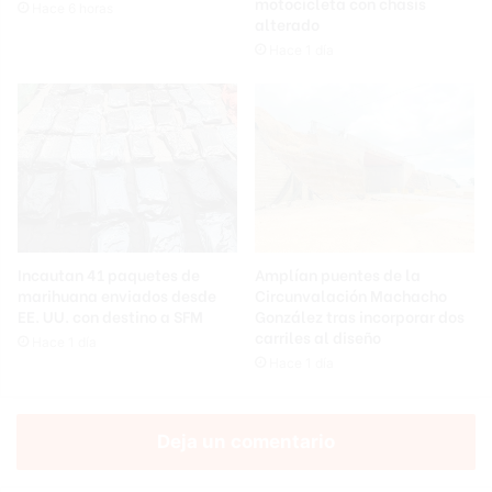
motocicleta con chasis
Hace 6 horas
alterado
Hace 1 día
Incautan 41 paquetes de
Amplían puentes de la
marihuana enviados desde
Circunvalación Machacho
EE. UU. con destino a SFM
González tras incorporar dos
carriles al diseño
Hace 1 día
Hace 1 día
Deja un comentario