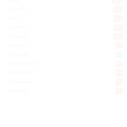
Videos
1.871
Economía
928
Salud
503
Saludable
367
Mi Espacio
280
Encuestas
97
Tecnologia
65
Desde la matica
60
Policiales 56
55
Curiosidades
15
Gente056
4