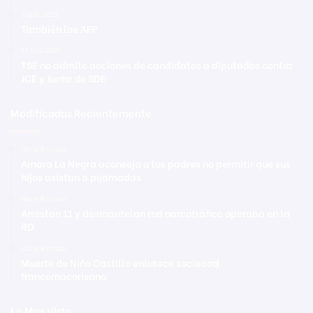
3 julio 2022
También las AFP
17 julio 2020
TSE no admite acciones de candidatos a diputados contra
JCE y Junta de SDE
Modificadas Recientemente
Hace 6 horas
Amara La Negra aconseja a los padres no permitir que sus
hijos asistan a pijamadas
Hace 6 horas
Arrestan 11 y desmantelan red narcotráfico operaba en la
RD
Hace 6 horas
Muerte de Niño Castillo enlutece sociedad
francomacorisana
Lo Mas Visto