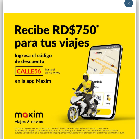
×
Hace 3 minutos
Argentina: Unos mil 500 heridos en
protesta frente al Congreso
Hace 6 minutos
Pacheco renuncia a aspirar a Secretaría
General del PRM y dice prioriza unidad
del partido
Hace 8 minutos
Muere el padre de Lionel Messi
Hace 11 minutos