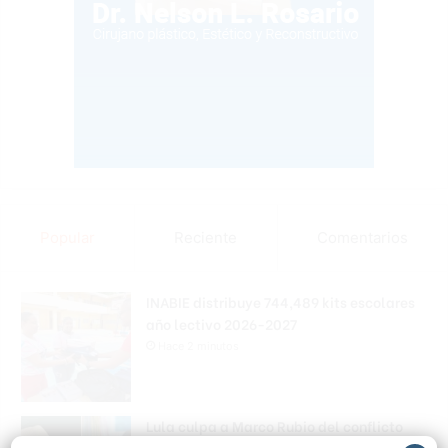
Popular
Reciente
Comentarios
INABIE distribuye 744,489 kits escolares
año lectivo 2026-2027
Hace 2 minutos
Lula culpa a Marco Rubio del conflicto
comercial con EE.UU.