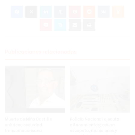
Facebook
X
LinkedIn
Tumblr
Pinterest
Reddit
VKontakte
Odnok
Pocket
Skype
Compartir por correo electrónico
Imprimir
Publicaciones relacionadas
Muerte de Niño Castillo
Policía Nacional ejecuta
enlutece sociedad
allanamientos; ocupa
francomacorisana
escopeta, municiones y