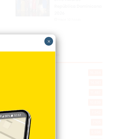
República Dominicana
2026
Hace 10 horas
×
Explorar categorias
Destacada
16.354
Nacionales
14.561
Deportes
11.487
Internacionales
10.839
Tu Ciudad
7.542
Cibao
7.105
Política
5.596