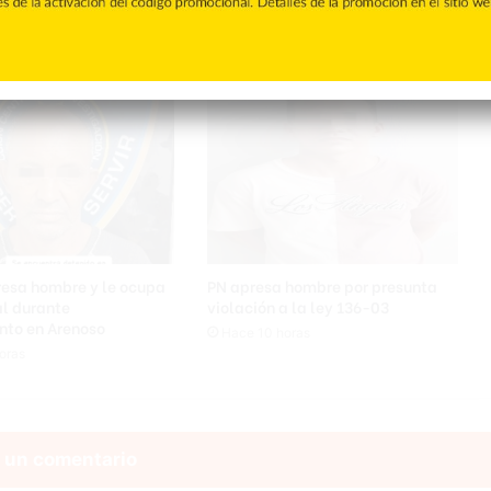
resa hombre y le ocupa
PN apresa hombre por presunta
al durante
violación a la ley 136-03
nto en Arenoso
Hace 10 horas
oras
 un comentario