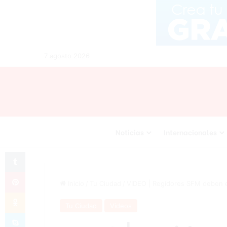
7 agosto 2026
Noticias
Internacionales
Tumblr
Pinterest
Inicio
/
Tu Ciudad
/
VIDEO | Regidores SFM deben ex
Odnoklassniki
Tu Ciudad
Videos
Skype