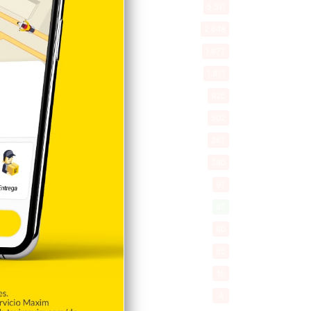
Entretenimiento
5.511
New York
2.648
Opinión
1.877
Videos
1.871
Economía
925
Salud
502
Saludable
367
Mi Espacio
280
Encuestas
97
Tecnologia
65
Desde la matica
60
Policiales 56
55
Curiosidades
15
Gente056
4