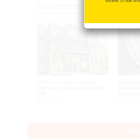
Publicaciones relacionadas
POLICÍA investiga muerte de
Policía ap
interno en la Fortaleza Duarte de
arma ileg
SFM
allanamie
Hace 10 horas
Hace 10 h
Deja