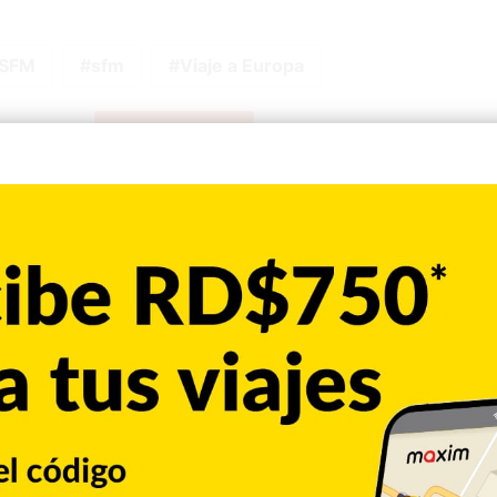
 SFM
sfm
Viaje a Europa
Copiar enlace
umblr
Pinterest
Reddit
VKontakte
Odnoklassniki
Pocket
Skype
Compartir por correo electrónico
Imprimir
al en Calle56.com.