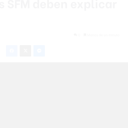
s SFM deben explicar
0
Menos de un minuto
Facebook
X
Messenger