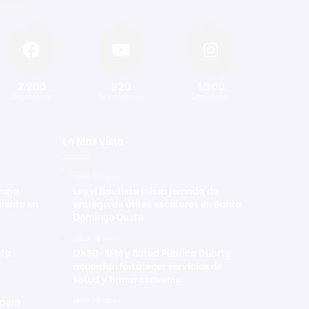
2.200
820
1.300
Seguidores
Suscriptores
Seguidores
Lo Mas Visto
Hace 14 horas
ocupa
Leyvi Bautista inicia jornada de
iento en
entrega de útiles escolares en Santo
Domingo Oeste
Hace 18 horas
nta
UASD-SFM y Salud Pública Duarte
acuerdan fortalecer servicios de
salud y firmar convenio
upera
Hace 19 horas