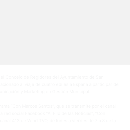
 el Concejo de Regidores del Ayuntamiento de San
acionado al viaje de cuatro ediles a España a participar de
unicación y Marketing en Gestión Municipal.
rama “Con Marcos Santos”, que se transmite por el canal
 red social Facebook “Al Filo de las Noticias”, “Con
anal 413 de Wind TVO, de lunes a viernes de 7 a 8 de la