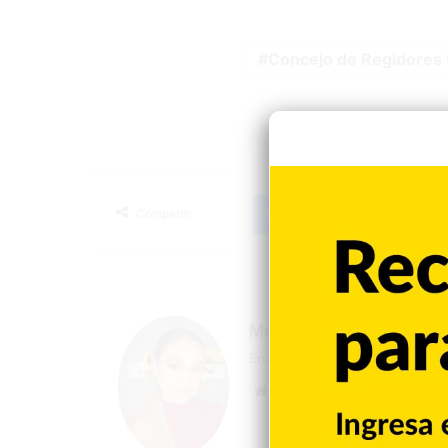
Concejo de Regidores
Facebook
X
LinkedIn
T
Compartir
Megan Rodríguez
Encargada de la parte audiovisu
Sitio
Facebook
YouTube
Instagram
web