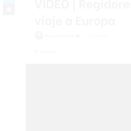
VIDEO | Regidore
Compartir por correo electrónico
viaje a Europa
Send
Megan Rodríguez
27 julio 2022
an
email
Compartir