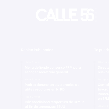
Recien Publicadas
Te puede
Hace 9 horas
28 octub
Mejía defiende consenso PRM para
Direct
escoger secretario general
nuevo 
Hace 9 horas
30 septi
Padres denuncian alza precios de
Comisi
útiles escolares en la RD
favora
Romero
Hace 9 horas
en SFM
Irán condiciona reapertura de Ormuz
al fin de amenazas EEUU
28 abril 