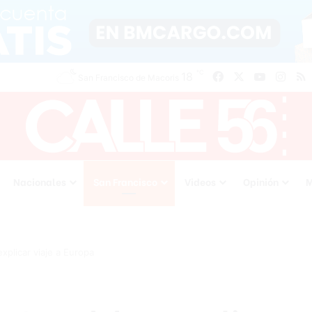
℃
Facebook
X
YouTube
Inst
R
18
San Francisco de Macoris
Nacionales
San Francisco
Videos
Opinión
M
plicar viaje a Europa