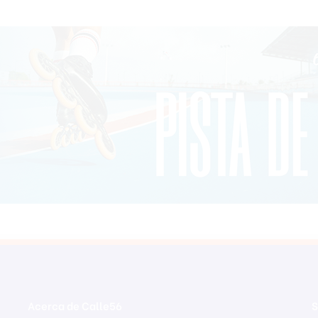
Acerca de Calle56
S